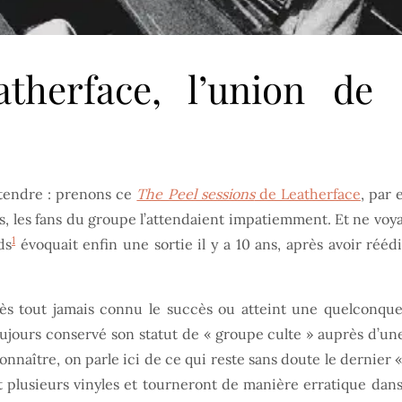
atherface, l’union d
attendre : prenons ce
The Peel sessions
de Leatherface
, par 
s, les fans du groupe l’attendaient impatiemment. Et ne voyai
1
ds
évoquait enfin une sortie il y a 10 ans, après avoir rééd
près tout jamais connu le succès ou atteint une quelconq
jours conservé son statut de « groupe culte » auprès d’une 
connaître, on parle ici de ce qui reste sans doute le dernie
t plusieurs vinyles et tourneront de manière erratique dan