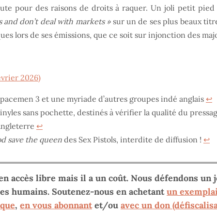
ute pour des raisons de droits à raquer. Un joli petit pied 
 and don’t deal with markets »
sur un de ses plus beaux titr
ques lors de ses émissions, que ce soit sur injonction des maj
vrier 2026)
 Spacemen 3 et une myriade d’autres groupes indé anglais
↩︎
nyles sans pochette, destinés à vérifier la qualité du press
’Angleterre
↩︎
d save the queen
des Sex Pistols, interdite de diffusion !
↩︎
 en accès libre mais il a un coût. Nous défendons un 
 les humains. Soutenez-nous en achetant
un exemplai
sque
,
en vous abonnant
et/ou
avec un don (défiscalisa