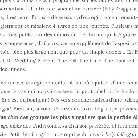
oupes « à la marge », il programme sur les ondes des millie
ermettant à d’autres de lancer leur carrière (Billy Bragg est
l est aussi l’artisan de sessions d’enregistrement ensuite 
gistraient et mixaient 4 titres en une journée. Plusieurs mi
ve » sans public, ou des démos de très bonne qualité grâce
s groupes aussi, d’ailleurs, car en supplément de l’exposition 
rnée, bien plus largement que pour un simple concert. En 19
s CD : Wedding Present, The Fall, The Cure, The Damned, 
 des années.
diter ces enregistrements : il faut s’acquitter d’une lice
ans le cas qui nous intéresse, le petit label Little Rock
. Et c’est du bonheur ! Des versions alternatives d’une palan
e god
. Bien sûr, si vous désirez découvrir le groupe, je vous
e d’un des groupes les plus singuliers que la perfide Al
age kicks
des Undertones, sa chanson préférée, et la mienne 
vie. Petit détail rigolo : une reprise du
I can’t help falling in