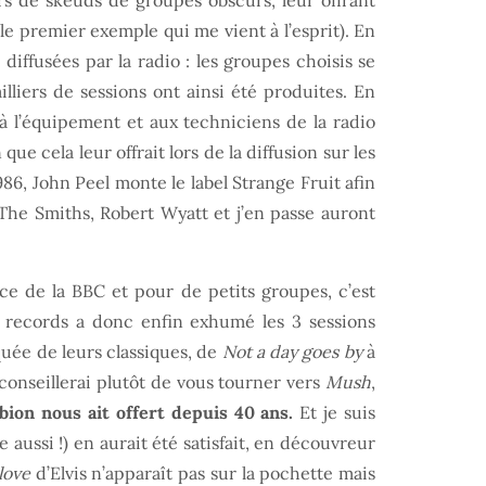
rs de skeuds de groupes obscurs, leur offrant
 le premier exemple qui me vient à l’esprit). En
diffusées par la radio : les groupes choisis se
lliers de sessions ont ainsi été produites. En
 à l’équipement et aux techniciens de la radio
que cela leur offrait lors de la diffusion sur les
86, John Peel monte le label Strange Fruit afin
The Smiths, Robert Wyatt et j’en passe auront
nce de la BBC et pour de petits groupes, c’est
et records a donc enfin exhumé les 3 sessions
quée de leurs classiques, de
Not a day goes by
à
 conseillerai plutôt de vous tourner vers
Mush
,
bion nous ait offert depuis 40 ans.
Et je suis
aussi !) en aurait été satisfait, en découvreur
 love
d’Elvis n’apparaît pas sur la pochette mais