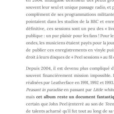
en 2004. Infatigable défenseur des petits gr
souvent leur seul et unique passage radio, et p
complément de ses programmations militantes, i
pointaient dans les studios de la BBC et enre
définitive, ces sessions sont un peu des « li
publique : un pur plaisir pour les fans ! Pour le
ondes, les musiciens étaient payés pour la jou
de publier ces enregistrements en vinyle pui
droit à leurs disques de « Peel sessions » au fil
Depuis 2004, il est devenu plus compliqué d’é
souvent financièrement mission impossible. D
réalisées par Leatherface en 1991, 1992 et 1993
Peasant in paradise
en passant par
Little whit
mais
cet album reste un document fantastiqu
certain que John Peel (enterré au son de
Teen
de talents acharné qu’il fut tout au long de sa 