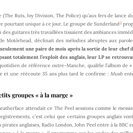
 (The Ruts, Joy Division, The Police) qu’aux fers de lance
3
re pourtant unique à ce jour. Le groupe de Sunderland
propo
ù des guitares très travaillées tissaient des ambiances imm
 Motörhead, déclinait des mélodies abruptes aux paroles 
seulement une paire de mois après la sortie de leur chef 
psant totalement l’exploit des anglais, leur LP se retrouv
 quotidien de référence outre-Manche, qualifie l’album de « 
e et une réécoute 35 ans plus tard le confirme :
Mush
ent
etits groupes « à la marge »
eatherface attendait ce The Peel sessions comme le messie, 
registrements, c’est celui que certains groupes anglais vo
s pirates anglaises, Radio London, John Peel entre à la BBC 