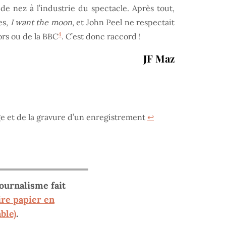
de nez à l’industrie du spectacle. Après tout,
es,
I want the moon
, et John Peel ne respectait
4
ors ou de la BBC
. C’est donc raccord !
JF Maz
age et de la gravure d’un enregistrement
↩︎
journalisme fait
re papier en
ble)
.