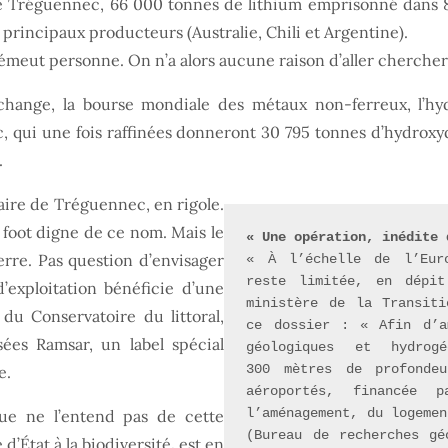
e Tréguennec, 66 000 tonnes de lithium emprisonné dans 8,
principaux producteurs (Australie, Chili et Argentine).
n’émeut personne. On n’a alors aucune raison d’aller cherche
change, la bourse mondiale des métaux non-ferreux, l’hy
 qui une fois raffinées donneront 30 795 tonnes d’hydroxyde
.
ire de Tréguennec, en rigole.
foot digne de ce nom. Mais le
« Une opération, inédite 
terre. Pas question d’envisager
« À l’échelle de l’Euro
reste limitée, en dépit
d’exploitation bénéficie d’une
ministère de la Transiti
 du Conservatoire du littoral,
ce dossier : « Afin d’am
sées Ramsar, un label spécial
géologiques et hydrogé
300 mètres de profondeu
e.
aéroportés, financée 
l’aménagement, du logemen
que ne l’entend pas de cette
(Bureau de recherches gé
 d’État à la biodiversité
,
est en