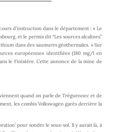
ours d’instruction dans le département : « Le
asbourg, et le permis dit “Les sources alcalines”
 lithium dans des saumures géothermales. » Sur
ources européennes identifiées (180 mg/l en
t dans le Finistère. Cette annonce de la mine de
 reviennent quand on parle de Tréguennec et de
cément, les combis Volkswagen garés derrière la
1
oration
pour sonder le sous-sol. Il y aurait là, à