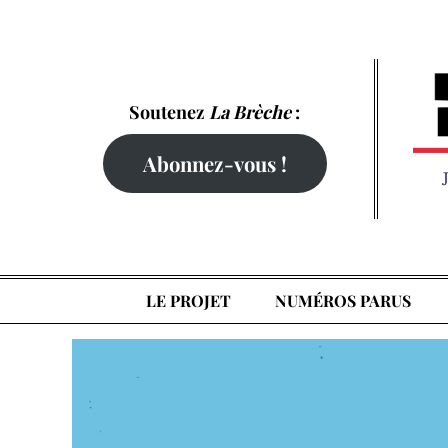
Skip
to
content
Soutenez
La Brèche
:
Abonnez-vous !
LE PROJET
NUMÉROS PARUS