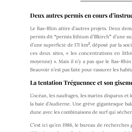
Deux autres permis en cours d’instru
Le Bas-Rhin attire d’autres projets. Deux de
permis dit
“
permis lithium d’Illkirch
”
d’une su
2
d’une superficie de 171 km
, déposé par la so
ces deux sites, « les concentrations en li
moyenne) ». Mais il n’y a pas que le Bas-Rhin e
Beauvoir n’est pas faite pour rassurer les hab
La tentation Tréguennec et son gisem
L’océan, les naufrages, les marins disparus e
la baie d’Audierne. Une grève gigantesque bala
dune avec les combinaisons de surf qui sèchen
C’est ici qu’en 1986, le bureau de recherche