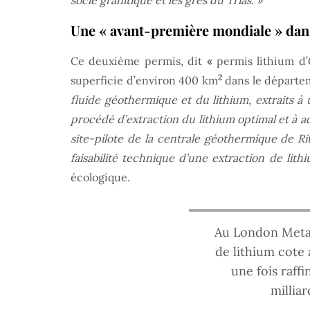
socle granitique et les grès du Trias. »
Une « avant-première mondiale » dans 
Ce deuxième permis, dit
«
permis lithium d
2
superficie d’environ 400 km
dans le départe
fluide géothermique et du lithium, extraits à
procédé d’extraction du lithium optimal et à a
site-pilote de la centrale géothermique de Ri
faisabilité technique d’une extraction de li
écologique.
Au London Metal
de lithium cote 
une fois raff
milliar