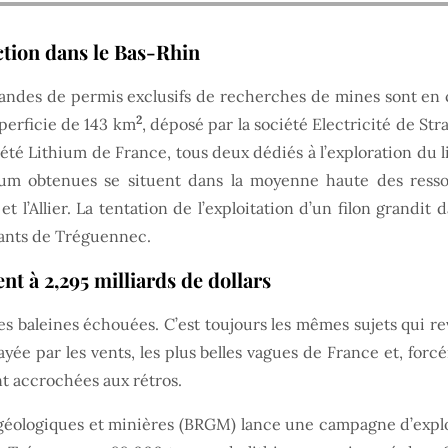
ction dans le Bas-Rhin
mandes de permis exclusifs de recherches de mines sont en c
2
perficie de 143 km
, déposé par la société Electricité de Str
ciété Lithium de France, tous deux dédiés à l’exploration du
thium obtenues se situent dans la moyenne haute des ress
t l’Allier. La tentation de l’exploitation d’un filon grandi
itants de Tréguennec.
ent à
2,295 milliards de dollars
t les baleines échouées. C’est toujours les mêmes sujets qui
yée par les vents, les plus belles vagues de France et, for
t accrochées aux rétros.
s géologiques et minières (BRGM) lance une campagne d’expl