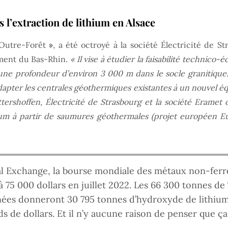
l’extraction de lithium en Alsace
’Outre-Forêt
»
, a été octroyé à la société Électricité de 
ment du Bas-Rhin.
« Il vise à étudier la faisabilité technic
 une profondeur d’environ 3 000 m dans le socle granitique.
dapter les centrales géothermiques existantes à un nouvel é
ttershoffen, Électricité de Strasbourg et la société Erame
thium à partir de saumures géothermales (projet européen E
 Exchange, la bourse mondiale des métaux non-ferr
à 75 000 dollars en juillet 2022. Les 66 300 tonnes d
inées donneront 30 795 tonnes d’hydroxyde de lithium
ds de dollars. Et il n’y aucune raison de penser que ça