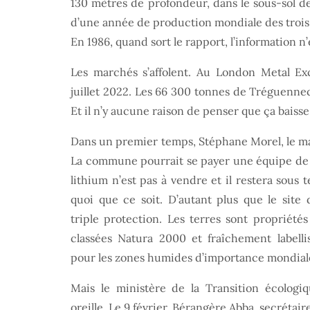
130 mètres de profondeur, dans le sous-sol d
d’une année de production mondiale des trois 
En 1986, quand sort le rapport, l’information 
Les marchés s’affolent. Au London Metal Ex
juillet 2022. Les 66 300 tonnes de Tréguennec,
Et il n’y aucune raison de penser que ça baisse
Dans un premier temps, Stéphane Morel, le ma
La commune pourrait se payer une équipe de 
lithium n’est pas à vendre et il restera sous 
quoi que ce soit. D’autant plus que le site 
triple protection. Les terres sont propriétés
classées Natura 2000 et fraîchement labelli
pour les zones humides d’importance mondial
Mais le ministère de la Transition écologi
oreille. Le 9 février, Bérangère Abba, secrétaire