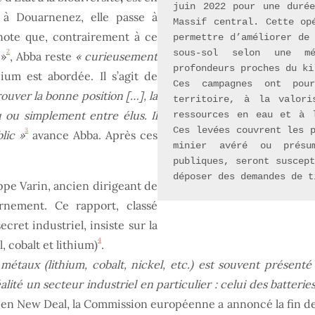
juin 2022 pour une durée
e à Douarnenez, elle passe à
Massif central. Cette op
ote que, contrairement à ce
permettre d’améliorer de 
2
sous-sol selon une mé
 »
, Abba reste
« curieusement
profondeurs proches du ki
ium est abordée. Il s’agit de
Ces campagnes ont pour
ouver la bonne position […], la
territoire, à la valori
ou simplement entre élus. Il
ressources en eau et à l
Ces levées couvrent les p
3
lic »
avance Abba. Après ces
minier avéré ou présu
publiques, seront suscept
déposer des demandes de t
ippe Varin, ancien dirigeant de
ernement. Ce rapport, classé
cret industriel, insiste sur la
4
l, cobalt et lithium)
.
 métaux (lithium, cobalt, nickel, etc.) est souvent présen
lité un secteur industriel en particulier : celui des batteries
reen New Deal, la Commission européenne a annoncé la fin d