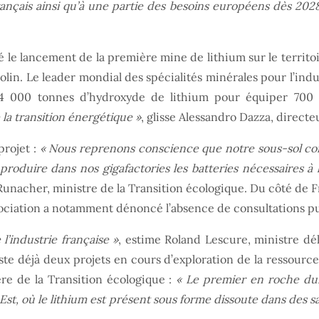
rançais ainsi qu’à une partie des besoins européens dès 2028
le lancement de la première mine de lithium sur le territoire 
olin. Le leader mondial des spécialités minérales pour l’indust
34 000 tonnes d’hydroxyde de lithium pour équiper 700 0
 la transition énergétique »
, glisse Alessandro Dazza, directe
projet :
« Nous reprenons conscience que notre sous-sol const
oduire dans nos gigafactories les batteries nécessaires à l
-Runacher, ministre de la Transition écologique. Du côté d
sociation a notamment dénoncé l’absence de consultations pu
l’industrie française »
, estime Roland Lescure, ministre dé
existe déjà deux projets en cours d’exploration de la ressour
re de la Transition écologique :
« Le premier en roche du
Est, où le lithium est présent sous forme dissoute dans des 