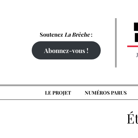
Skip
to
content
Soutenez
La Brèche
:
Abonnez-vous !
LE PROJET
NUMÉROS PARUS
Ét
Home
Guillaume Pitron