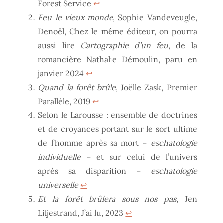
Forest Service
↩︎
Feu le vieux monde
, Sophie Vandeveugle,
Denoël, Chez le même éditeur, on pourra
aussi lire
Cartographie d’un feu
, de la
romancière Nathalie Démoulin, paru en
janvier 2024
↩︎
Quand la forêt brûle
, Joëlle Zask, Premier
Parallèle, 2019
↩︎
Selon le Larousse : ensemble de doctrines
et de croyances portant sur le sort ultime
de l’homme après sa mort –
eschatologie
individuelle
– et sur celui de l’univers
après sa disparition –
eschatologie
universelle
↩︎
Et la forêt brûlera sous nos pas
, Jen
Liljestrand, J’ai lu, 2023
↩︎