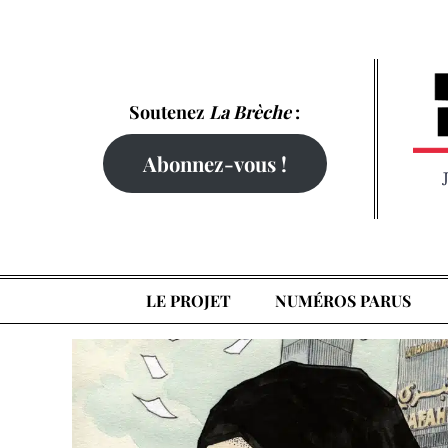
Skip
to
content
Soutenez
La Brèche
:
Abonnez-vous !
LE PROJET
NUMÉROS PARUS