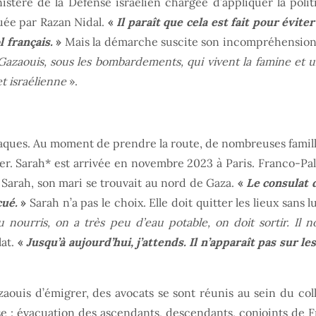
inistère de la Défense israélien chargée d’appliquer la pol
uée par Razan Nidal.
«
Il paraît que cela est fait pour évite
l français.
»
Mais la démarche suscite son incompréhension
es Gazaouis, sous les bombardements, qui vivent la famine e
et israélienne
».
 opaques. Au moment de prendre la route, de nombreuses famil
ster. Sarah* est arrivée en novembre 2023 à Paris. Franco-Pa
de Sarah, son mari se trouvait au nord de Gaza.
«
Le consulat 
cué.
»
Sarah n’a pas le choix. Elle doit quitter les lieux sans 
 nourris, on a très peu d’eau potable, on doit sortir. Il 
lat.
«
Jusqu’à aujourd’hui, j’attends. Il n’apparaît pas sur l
is d’émigrer, des avocats se sont réunis au sein du collec
ise : évacuation des ascendants, descendants, conjoints de F