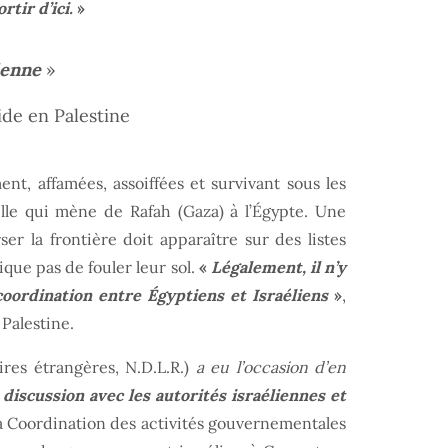
tir d’ici.
»
ienne
»
ide en Palestine
nt, affamées, assoiffées et survivant sous les
elle qui mène de Rafah (Gaza) à l’Égypte. Une
er la frontière doit apparaître sur des listes
ique pas de fouler leur sol.
«
Légalement, il n’y
coordination entre Égyptiens et Israéliens
»
,
Palestine.
ires étrangères, N.D.L.R.)
a eu l’occasion d’en
iscussion avec les autorités israéliennes et
 la Coordination des activités gouvernementales