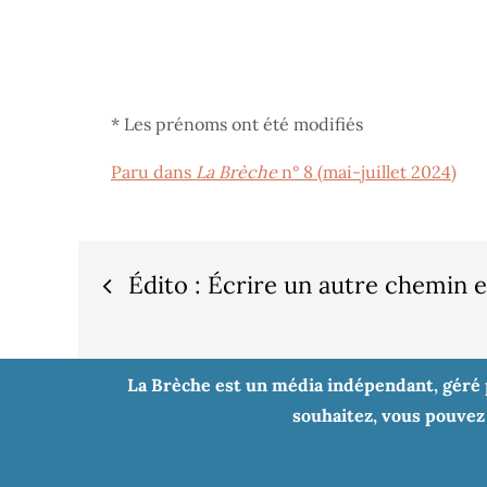
* Les prénoms ont été modifiés
Paru dans
La Brèche
n° 8 (mai-juillet 2024)
Navigation
Édito : Écrire un autre chemin e
de
l’article
La Brèche est un média indépendant, géré pa
souhaitez, vous pouvez 