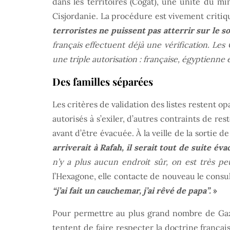
dans les territoires (Cogat), une unité du m
Cisjordanie. La procédure est vivement critiq
terroristes ne puissent pas atterrir sur le so
français effectuent déjà une vérification. L
une triple autorisation : française, égyptienne 
Des familles séparées
Les critères de validation des listes restent
autorisés à s’exiler, d’autres contraints de re
avant d’être évacuée. À la veille de la sortie 
arriverait à Rafah, il serait tout de suite éva
n’y a plus aucun endroit sûr, on est très peu
l’Hexagone, elle contacte de nouveau le consu
“j’ai fait un cauchemar, j’ai rêvé de papa”.
»
Pour permettre au plus grand nombre de Gazaou
tentent de faire respecter la doctrine frança