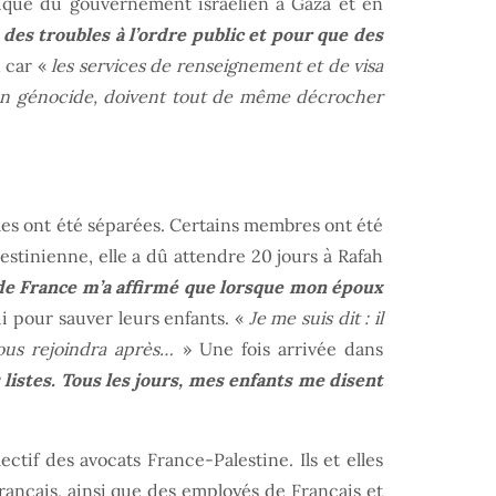
itique du gouvernement israélien à Gaza et en
r des troubles à l’ordre public et pour que des
 car «
les services de renseignement et de visa
t un génocide, doivent tout de même décrocher
les ont été séparées. Certains membres ont été
lestinienne, elle a dû attendre 20 jours à Rafah
de France m’a affirmé que lorsque mon époux
lui pour sauver leurs enfants. «
Je me suis dit : il
nous rejoindra après…
» Une fois arrivée dans
es listes. Tous les jours, mes enfants me disent
tif des avocats France-Palestine. Ils et elles
rançais, ainsi que des employés de Français et