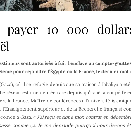
: payer 10 000 dollar
ël
lestiniens sont autorisés à fuir l’enclave au compte-goutte
me pour rejoindre l’Égypte ou la France, le dernier mot r
Gaza), où il se réfugie depuis que sa maison à Jabaliya a ét
Le réseau est une denrée rare depuis qu’Israël a coupé l’él
vers la France. Maître de conférences à l’université islami
 l’Enseignement supérieur et de la Recherche français) conç
 coincé à Gaza. «
J’ai reçu et signé mon contrat en décembre 
s passé comme ça. Je me demande pourquoi nous devons êtr