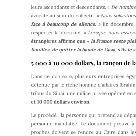
leurs ascendants et descendants. «
De nombreu
avocate au sein du collectif. «
Nous solliciton
face à beaucoup de silence.
» En décembre 20
respecter la doctrine. «
Lorsque nous essuyo
étrangères affirme que «
la France reste ple
familles, de quitter la bande de Gaza, s’ils le
5 000 à 10 000 dollars, la rançon de la
Dans ce contexte, plusieurs entreprises égy
détenue par le riche homme d’affaires Ibrahim
tribus du Sinaï, une milice privée opérant en
et 10 000 dollars environ.
Le procédé : la personne qui prétend au départ 
personne mandatée. Le document prouve à Hal
proches doivent se rendre au Caire dans les 