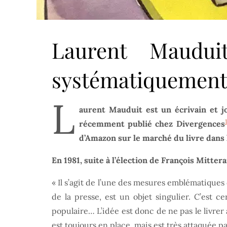
Laurent Maudui
systématiquement
L
aurent Mauduit est un écrivain et jo
1
récemment publié chez Divergences
d’Amazon sur le marché du livre dans
En 1981, suite à l’élection de François Mitter
« Il s’agit de l’une des mesures emblématiques 
de la presse, est un objet singulier. C’est 
populaire… L’idée est donc de ne pas le livrer
est toujours en place, mais est très attaquée p