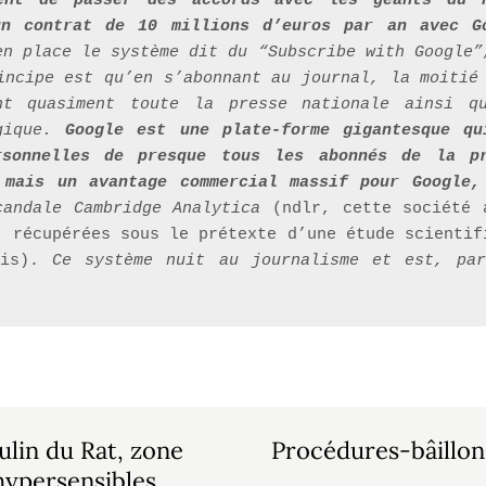
ent de passer des accords avec les géants du n
un contrat de 10 millions d’euros par an avec G
en place le système dit du “Subscribe with Google”
incipe est qu’en s’abonnant au journal, la moitié 
nt quasiment toute la presse nationale ainsi qu
gique. 
Google est une plate-forme gigantesque qu
rsonnelles de presque tous les abonnés de la pr
 mais un avantage commercial massif pour Google, 
candale Cambridge Analytica
 (ndlr, cette société 
, récupérées sous le prétexte d’une étude scientifi
nis). 
Ce système nuit au journalisme et est, par
ulin du Rat, zone
Procédures-bâillon
hypersensibles