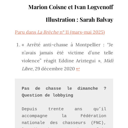
Marion Coisne et Ivan Logvenoff
Illustration : Sarah Balvay
Paru dans
La Brèche
n° 11 (mars-mai 2025)
« Arrêté anti-chasse à Montpellier : “Je
n’avais jamais été victime d’une telle
violence” réagit Eddine Ariztegui »,
Midi
Libre
, 29 décembre 2020
↩︎
Pas de chasse le dimanche ? 
Question de lobbying
Depuis trente ans qu’il 
accompagne la Fédération 
nationale des chasseurs (FNC), 