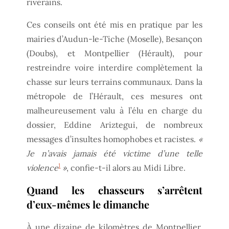
riverains.
Ces conseils ont été mis en pratique par les
mairies d’Audun-le-Tiche (Moselle), Besançon
(Doubs), et Montpellier (Hérault), pour
restreindre voire interdire complètement la
chasse sur leurs terrains communaux. Dans la
métropole de l’Hérault, ces mesures ont
malheureusement valu à l’élu en charge du
dossier, Eddine Ariztegui, de nombreux
messages d’insultes homophobes et racistes.
«
Je n’avais jamais été victime d’une telle
1
violence
»
, confie-t-il alors au Midi Libre.
Quand les chasseurs s’arrêtent
d’eux-mêmes le dimanche
À une dizaine de kilomètres de Montpellier,