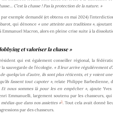
chasse… C’est la chasse ! Pas la protection de la nature. »
a par exemple demandé (et obtenu en mai 2024) l’interdiction
Sabarot, qui dénonce
« une atteinte aux traditions »
, ajoutan
 Emmanuel Macron, alors en pleine crise suite à la dissoluti
lobbying et valoriser la chasse »
sident qui est également conseiller régional, la fédérati
 la sauvegarde de l’écologie.
« Il leur arrive régulièrement d
e quelqu’un d’autre, ils sont plus réticents, et y voient une
u’ils fassent tout capoter »
, relate Philippe Barbedienne,
se. Et nous sommes là pour les en empêcher »
, ajoute Yves
ri Emmanuelli, largement soutenu par les chasseurs, qui mi
3
s médias que dans nos assiettes »
. Tout cela avait donné lie
gressions par des chasseurs.