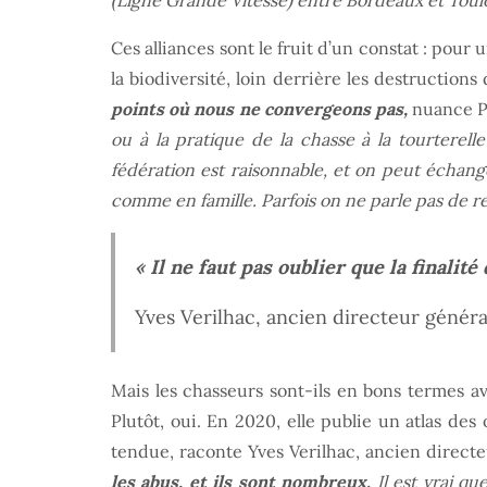
(Ligne Grande Vitesse) entre Bordeaux et Toulous
Ces alliances sont le fruit d’un constat : pou
la biodiversité, loin derrière les destruction
points où nous ne convergeons pas,
nuance P
ou à la pratique de la chasse à la tourterel
fédération est raisonnable, et on peut échang
comme en famille. Parfois on ne parle pas de re
« Il ne faut pas oublier que la finalité
Yves Verilhac, ancien directeur génér
Mais les chasseurs sont-ils en bons termes a
Plutôt, oui. En 2020, elle publie un atlas des
tendue, raconte Yves Verilhac, ancien direct
les abus, et ils sont nombreux.
Il est vrai qu