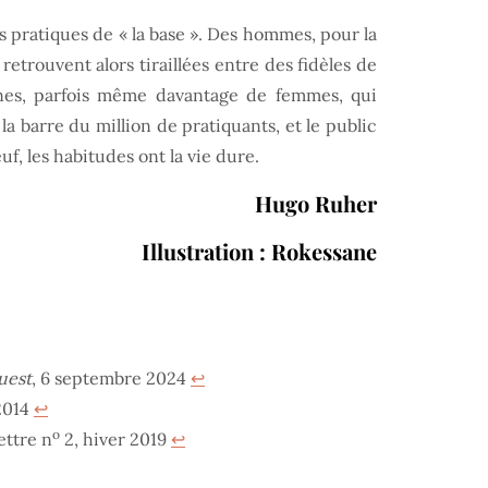
s pratiques de « la base ». Des hommes, pour la
etrouvent alors tiraillées entre des fidèles de
ernes, parfois même davantage de femmes, qui
a barre du million de pratiquants, et le public
f, les habitudes ont la vie dure.
Hugo Ruher
Illustration : Rokessane
uest
, 6 septembre 2024
↩︎
 2014
↩︎
o
ettre n
2, hiver 2019
↩︎