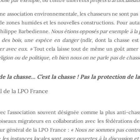
e par exemple, ou contre différents projets d’artificialisatio
r une association environnementale, les chasseurs ne sont pas
s de zones humides et les nouvelles constructions. Pour auta
hilippe Barbedienne.
Nous étions opposés par exemple à la p
le des bois, une espèce en danger
(ndlr, dont la chasse est
er avec eux. »
Tout cela laisse tout de même un goût amer 
ligion ou de politique, eh bien nous on ne parle pas de chass
 de la chasse… C’est la chasse ! Pas la protection de l
al de la LPO France
vec l’association souvent désignée comme la plus anti-chass
 oiseaux migrateurs en collaboration avec les fédérations d
eur général de la LPO France :
« Nous ne sommes pas contre 
e les instances locales sont assez ouvertes à la discussion e