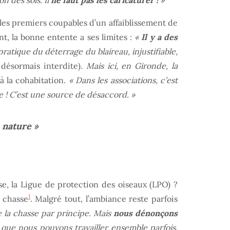
n des sols. Il
ne faut pas les caricaturer !
»
 les premiers coupables d’un affaiblissement de
nt, la bonne entente a ses limites :
«
Il y a des
ratique du déterrage du blaireau, injustifiable,
 désormais interdite)
. Mais ici, en Gironde, la
à la cohabitation.
« Dans les associations, c’est
e ! C’est une source de désaccord. »
a nature »
e, la Ligue de protection des oiseaux (LPO) ?
1
e chasse
. Malgré tout, l’ambiance reste parfois
la chasse par principe. Mais
nous dénonçons
t que nous pouvons travailler ensemble parfois.