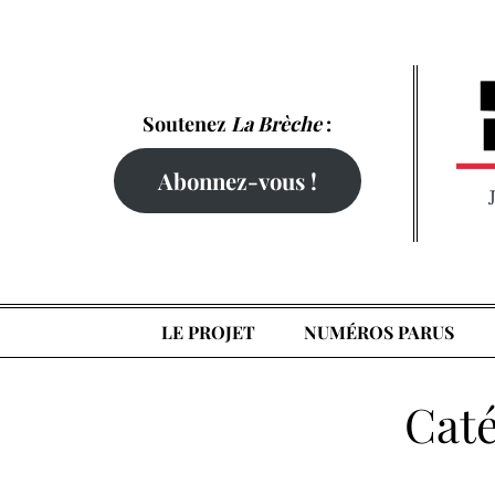
Skip
to
content
Soutenez
La Brèche
:
Abonnez-vous !
LE PROJET
NUMÉROS PARUS
Caté
Home
Courrier des lecteurs