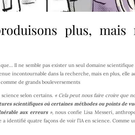
produisons plus, mai
ue… Il ne semble pas exister un seul domaine scientifique où 
enue incontournable dans la recherche, mais en plus, elle
s comme de grands bouleversements
a science selon certains.
« Cela peut nous faire croire que 
res scientifiques où certaines méthodes ou points de vue
lnérable aux erreurs
»
, nous confie Lisa Messeri, anthrop
e a identifié quatre façons de voir l’IA en science. Comme u