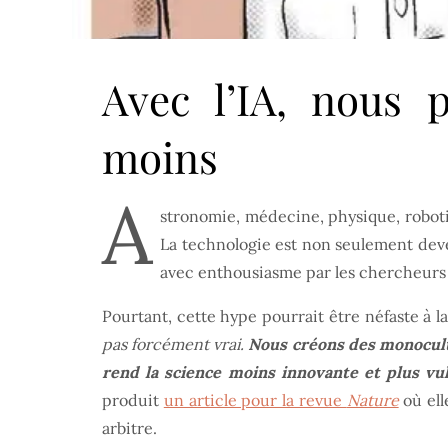
Avec l’IA, nous 
moins
A
stronomie, médecine, physique, robotiq
La technologie est non seulement dev
avec enthousiasme par les chercheur
Pourtant, cette hype pourrait être néfaste à l
pas forcément vrai.
Nous créons des monocultu
rend la science moins innovante et plus vu
produit
un article pour la revue
Nature
où ell
arbitre.